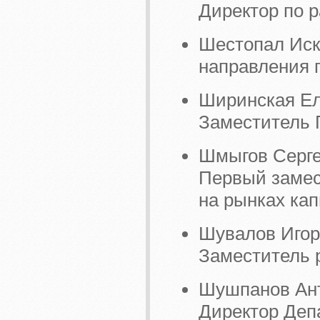
Директор по 
Шестопал Иск
направления 
Ширинская Е
Заместитель 
Шмыгов Серге
Первый замес
на рынках ка
Шувалов Игор
Заместитель 
Шушпанов Ант
Директор Деп