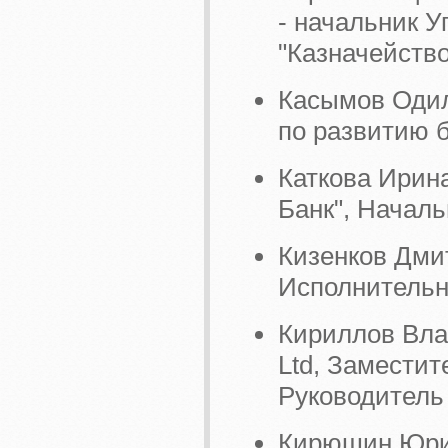
- начальник 
"Казначейство
Касымов Одил
по развитию 
Каткова Ирин
Банк", Начал
Кизенков Дми
Исполнительн
Кириллов Влад
Ltd, Заместит
Руководитель
Кирюшин Юри