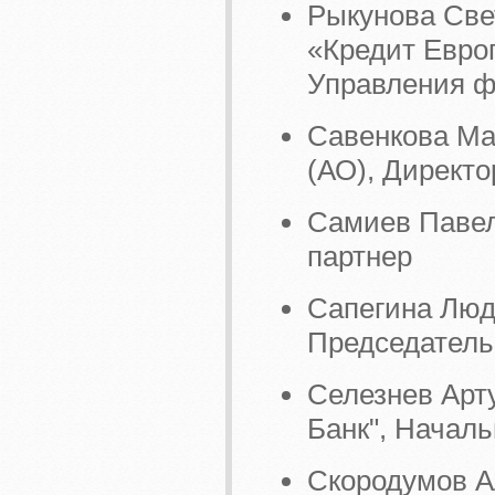
Рыкунова Све
«Кредит Евро
Управления ф
Савенкова Ма
(АО), Директо
Самиев Паве
партнер
Сапегина Люд
Председатель
Селезнев Арт
Банк", Начал
Скородумов А