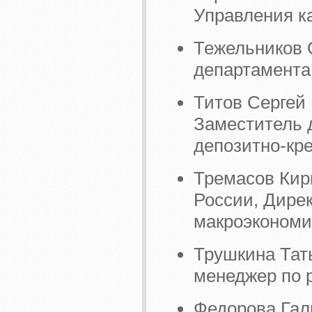
Управления к
Тежельников О
департамента
Титов Сергей
Заместитель 
депозитно-кр
Тремасов Кир
России, Дире
макроэкономи
Трушкина Тат
менеджер по 
Федорова Гал