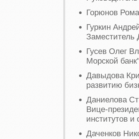
Горюнов Рома
Гуркин Андре
Заместитель 
Гусев Олег В
Морской банк
Давыдова Крис
развитию биз
Даниелова С
Вице-президе
институтов и
Даченков Никол