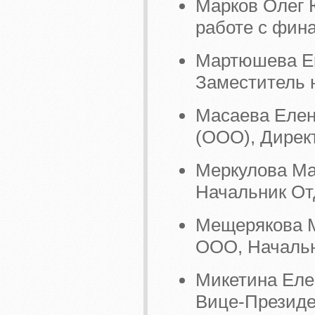
Марков Олег 
работе с фин
Мартюшева Ек
Заместитель 
Масаева Елен
(ООО), Дирек
Меркулова Ма
Начальник От
Мещерякова М
ООО, Начальн
Микетина Еле
Вице-Президе