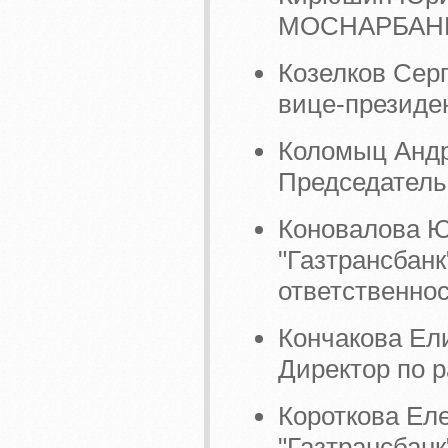
МОСНАРБАНК"
Козелков Се
вице-президе
Коломыц Андр
Председатель
Коновалова Ю
"Газтрансбанк
ответственно
Кончакова Ел
Директор по 
Короткова Ел
"Газтрансбанк