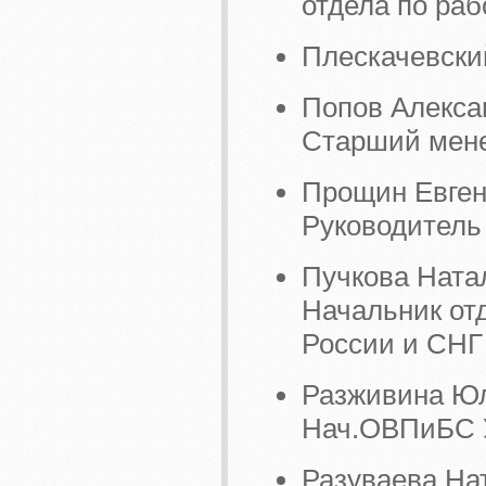
отдела по ра
Плескачевски
Попов Алекса
Старший мене
Прощин Евге
Руководитель
Пучкова Нат
Начальник от
России и СНГ
Разживина Юл
Нач.ОВПиБС
Разуваева На