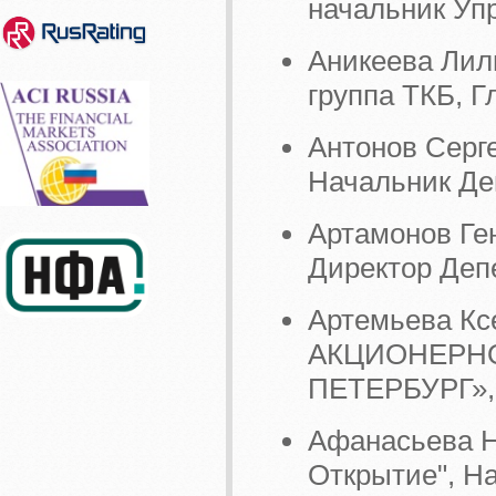
начальник Уп
Аникеева Лили
группа ТКБ, 
Антонов Серг
Начальник Де
Артамонов Ге
Директор Деп
Артемьева К
АКЦИОНЕРНО
ПЕТЕРБУРГ», 
Афанасьева Н
Открытие", Н